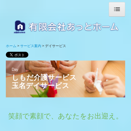
ホーム
私たちの理念
ホーム
サービス案内
デイサービス
会社案内
新型コロナウィルス対策
Day
サービス案内
しもだ介護サービス

セカンドビレッジ
玉名デイサービス
ファーストビレッジ
デイサービス
笑顔で素顔で、あなたをお出迎え。
ホームヘルパー
ケアマネージャー