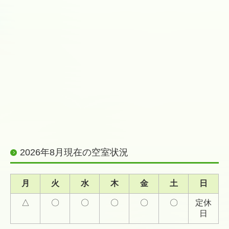
2026年8月現在の空室状況
月
火
水
木
金
土
日
△
〇
〇
〇
〇
〇
定休
日